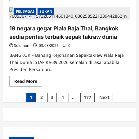
about
Cabaran
PELBAGAI
SUKAN
Parit
Sungai
Batang
erat
19 negara gegar Piala Raja Thai, Bangkok
hubungan
masyarakat
sedia pentas terbaik sepak takraw dunia
Solomon
03/08/2026
0
BANGKOK – Bahang Kejohanan Sepaktakraw Piala Raja
Thai Dunia ISTAF Ke-39 2026 semakin dirasai apabila
Presiden Persatuan...
Read
Read More
more
about
19
Posts
1
2
3
4
…
177
Next
negara
gegar
pagination
Piala
Raja
Thai,
Bangkok
sedia
pentas
terbaik
sepak