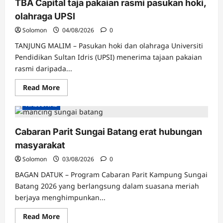
TBA Capital taja pakaian rasmi pasukan hoki,
sistem
keselamatan
olahraga UPSI
KLIA,
bukan
Solomon
04/08/2026
0
saling
tuding
TANJUNG MALIM – Pasukan hoki dan olahraga Universiti
jari
Pendidikan Sultan Idris (UPSI) menerima tajaan pakaian
rasmi daripada...
Read
Read More
more
about
NASIONAL
TBA
Capital
taja
pakaian
Cabaran Parit Sungai Batang erat hubungan
rasmi
pasukan
masyarakat
hoki,
olahraga
Solomon
03/08/2026
0
UPSI
BAGAN DATUK – Program Cabaran Parit Kampung Sungai
Batang 2026 yang berlangsung dalam suasana meriah
berjaya menghimpunkan...
Read
Read More
more