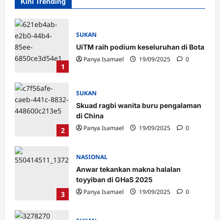
Kini Trending
SUKAN
Iraq raih emas Quadrant, Halim
SUKAN
UiTM raih podium keseluruhan di Bota
Kader ucap tahniah
Panya Isamael
19/09/2025
0
Solomon
05/08/2026
0
1
SUKAN
Skuad ragbi wanita buru pengalaman
di China
Panya Isamael
19/09/2025
0
2
NASIONAL
NASIONAL
MAPIM urges UN to step up action
Anwar tekankan makna halalan
toyyiban di GHaS 2025
on Kashmir
Panya Isamael
19/09/2025
0
3
Arisna Wiguna
05/08/2026
0