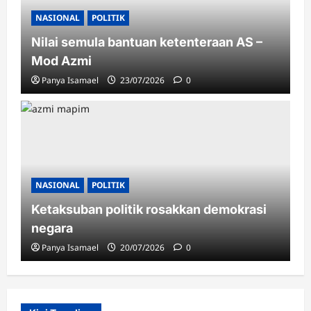
Rakyat di bibir, kuasa di tangan
NASIONAL
POLITIK
Panya Isamael
06/08/2026
0
Nilai semula bantuan ketenteraan AS –
Mod Azmi
Panya Isamael
23/07/2026
0
SUKAN
PSSI teguh sokong kepimpinan
NASIONAL
POLITIK
Infantino
Ketaksuban politik rosakkan demokrasi
Arisna Wiguna
05/08/2026
0
negara
Panya Isamael
20/07/2026
0