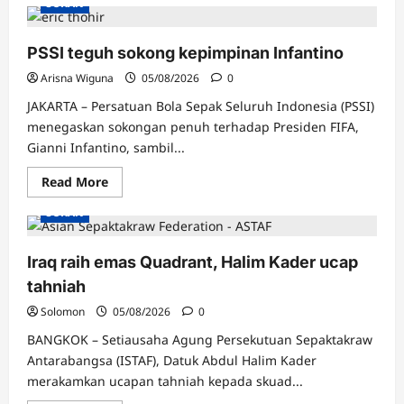
SUKAN
Rakyat
di
bibir,
kuasa
PSSI teguh sokong kepimpinan Infantino
di
tangan
Arisna Wiguna
05/08/2026
0
JAKARTA – Persatuan Bola Sepak Seluruh Indonesia (PSSI)
menegaskan sokongan penuh terhadap Presiden FIFA,
Gianni Infantino, sambil...
Read
Read More
more
about
SUKAN
PSSI
teguh
sokong
kepimpinan
Iraq raih emas Quadrant, Halim Kader ucap
Infantino
tahniah
Solomon
05/08/2026
0
BANGKOK – Setiausaha Agung Persekutuan Sepaktakraw
Antarabangsa (ISTAF), Datuk Abdul Halim Kader
merakamkan ucapan tahniah kepada skuad...