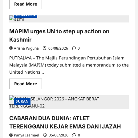
Read
Read More
more
about
NASIONAL
Iraq
raih
emas
Quadrant,
MAPIM urges UN to step up action on
Halim
Kader
Kashmir
ucap
tahniah
Arisna Wiguna
05/08/2026
0
PUTRAJAYA – The Majlis Perundingan Pertubuhan Islam
Malaysia (MAPIM) today submitted a memorandum to the
United Nations...
Read
Read More
more
about
MAPIM
urges
SUKAN
UN
to
step
CABARAN DUA DUNIA: ATLET
up
action
TERENGGANU KEJAR EMAS DAN IJAZAH
on
Kashmir
Panya Isamael
05/08/2026
0