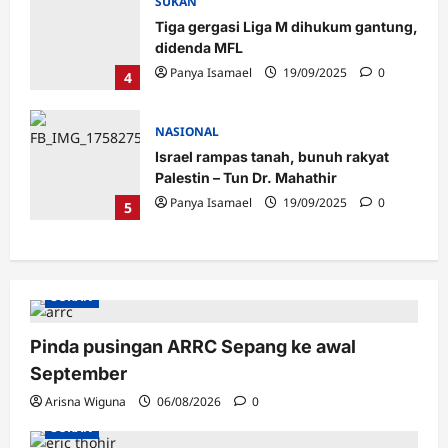
SUKAN
Tiga gergasi Liga M dihukum gantung,
didenda MFL
Panya Isamael
19/09/2025
0
4
NASIONAL
Israel rampas tanah, bunuh rakyat
Palestin – Tun Dr. Mahathir
Panya Isamael
19/09/2025
0
5
SUKAN
Pinda pusingan ARRC Sepang ke awal
September
Arisna Wiguna
06/08/2026
0
SUKAN