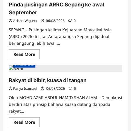
Pinda pusingan ARRC Sepang ke awal
September
Arisna Wiguna
06/08/2026
0
SEPANG – Pusingan kelima Kejuaraan Motosikal Asia
(ARRC) 2026 di Litar Antarabangsa Sepang dijadual
berlangsung lebih awal,...
Read
Read More
more
about
NASIONAL
Pinda
pusingan
ARRC
Sepang
Rakyat di bibir, kuasa di tangan
ke
awal
Panya Isamael
06/08/2026
0
September
Oleh MOHD AZMI ABDUL HAMID SHAH ALAM – Demokrasi
berdiri atas prinsip bahawa kuasa datang daripada
rakyat...
Read
Read More
more
about