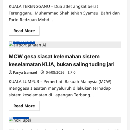
KUALA TERENGGANU – Dua atlet angkat berat
Terengganu, Muhammad Shah Jeh’an Syamsul Bahri dan
Farid Redzuan Mohd...
Read
Read More
more
about
NASIONAL
CABARAN
DUA
DUNIA:
ATLET
MCW gesa siasat kelemahan sistem
TERENGGANU
KEJAR
keselamatan KLIA, bukan saling tuding jari
EMAS
DAN
Panya Isamael
04/08/2026
0
IJAZAH
KUALA LUMPUR – Pemerhati Rasuah Malaysia (MCW)
menggesa siasatan menyeluruh dilakukan terhadap
sistem keselamatan di Lapangan Terbang...
Read
Read More
more
about
SUKAN
MCW
gesa
siasat
kelemahan