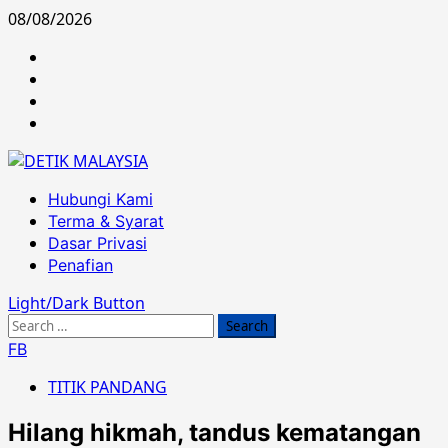
Skip
08/08/2026
to
Hubungi
content
Kami
Terma
&
Dasar
Syarat
Privasi
Penafian
Primary
Hubungi Kami
Menu
Terma & Syarat
Dasar Privasi
Penafian
Light/Dark Button
Search
for:
FB
TITIK PANDANG
Hilang hikmah, tandus kematangan