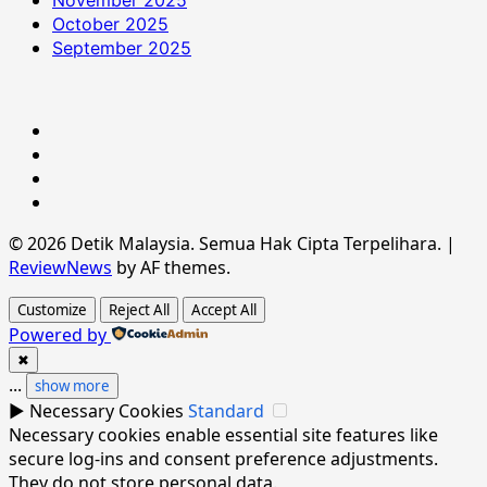
November 2025
October 2025
September 2025
Hubungi
Kami
Terma
&
Dasar
Syarat
Privasi
Penafian
© 2026 Detik Malaysia. Semua Hak Cipta Terpelihara.
|
ReviewNews
by AF themes.
Customize
Reject All
Accept All
Powered by
✖
...
show more
►
Necessary Cookies
Standard
Necessary cookies enable essential site features like
secure log-ins and consent preference adjustments.
They do not store personal data.