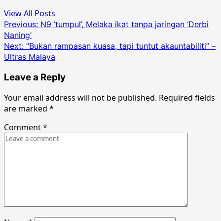
View All Posts
Post
Previous:
N9 ‘tumpul’, Melaka ikat tanpa jaringan ‘Derbi
Naning’
navigation
Next:
“Bukan rampasan kuasa, tapi tuntut akauntabiliti” –
Ultras Malaya
Leave a Reply
Your email address will not be published.
Required fields
are marked
*
Comment
*