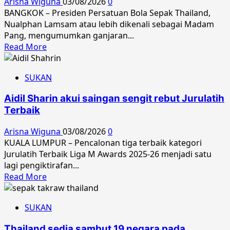
Arisna Wiguna
03/08/2026
0
Afrika,
BANGKOK – Presiden Persatuan Bola Sepak Thailand,
17
Nualphan Lamsam atau lebih dikenali sebagai Madam
negara
Pang, mengumumkan ganjaran...
tunjuk
Read
Read More
minat
more
about
SUKAN
Madam
Pang
Aidil Sharin akui saingan sengit rebut Jurulatih
tawar
Terbaik
bonus
RM244,000
Arisna Wiguna
03/08/2026
0
jika
KUALA LUMPUR – Pencalonan tiga terbaik kategori
Thailand
Jurulatih Terbaik Liga M Awards 2025-26 menjadi satu
juara
lagi pengiktirafan...
Kumpulan
Read
Read More
B
more
about
SUKAN
Aidil
Sharin
Thailand sedia sambut 19 negara pada