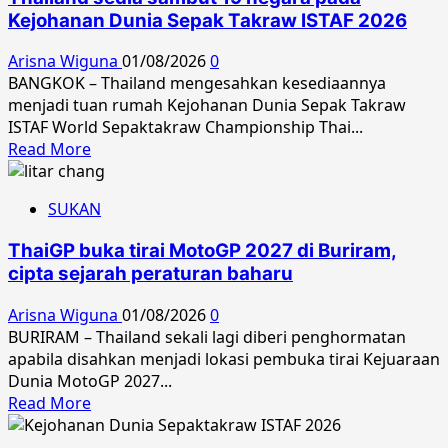
akui
Kejohanan Dunia Sepak Takraw ISTAF 2026
saingan
sengit
Arisna Wiguna
01/08/2026
0
rebut
BANGKOK – Thailand mengesahkan kesediaannya
Jurulatih
menjadi tuan rumah Kejohanan Dunia Sepak Takraw
Terbaik
ISTAF World Sepaktakraw Championship Thai...
Read
Read More
more
about
SUKAN
Thailand
sedia
ThaiGP buka tirai MotoGP 2027 di Buriram,
sambut
cipta sejarah peraturan baharu
19
negara
Arisna Wiguna
01/08/2026
0
pada
BURIRAM – Thailand sekali lagi diberi penghormatan
Kejohanan
apabila disahkan menjadi lokasi pembuka tirai Kejuaraan
Dunia
Dunia MotoGP 2027...
Sepak
Read
Read More
Takraw
more
ISTAF
about