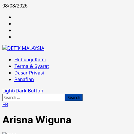
Skip
08/08/2026
to
Hubungi
content
Kami
Terma
&
Dasar
Syarat
Privasi
Penafian
Primary
Hubungi Kami
Menu
Terma & Syarat
Dasar Privasi
Penafian
Light/Dark Button
Search
for:
FB
Arisna Wiguna