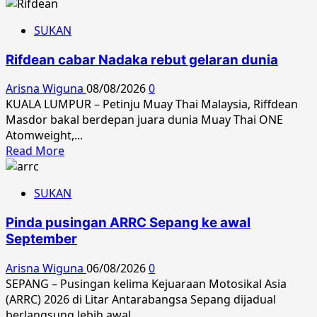
SUKAN
Rifdean cabar Nadaka rebut gelaran dunia
Arisna Wiguna
08/08/2026
0
KUALA LUMPUR – Petinju Muay Thai Malaysia, Riffdean
Masdor bakal berdepan juara dunia Muay Thai ONE
Atomweight,...
Read
Read More
more
about
SUKAN
Rifdean
cabar
Pinda pusingan ARRC Sepang ke awal
Nadaka
September
rebut
gelaran
Arisna Wiguna
06/08/2026
0
dunia
SEPANG – Pusingan kelima Kejuaraan Motosikal Asia
(ARRC) 2026 di Litar Antarabangsa Sepang dijadual
berlangsung lebih awal,...