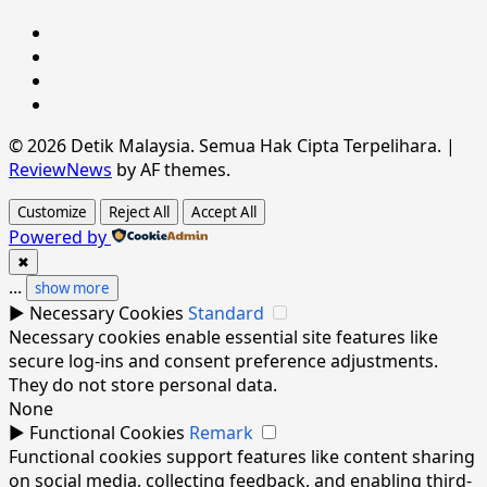
Hubungi
Kami
Terma
&
Dasar
Syarat
Privasi
Penafian
© 2026 Detik Malaysia. Semua Hak Cipta Terpelihara.
|
ReviewNews
by AF themes.
Customize
Reject All
Accept All
Powered by
✖
...
show more
►
Necessary Cookies
Standard
Necessary cookies enable essential site features like
secure log-ins and consent preference adjustments.
They do not store personal data.
None
►
Functional Cookies
Remark
Functional cookies support features like content sharing
on social media, collecting feedback, and enabling third-