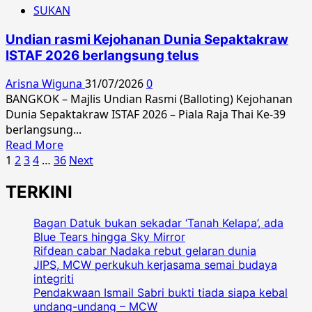
2026
SUKAN
ThaiGP
buka
Undian rasmi Kejohanan Dunia Sepaktakraw
tirai
ISTAF 2026 berlangsung telus
MotoGP
2027
Arisna Wiguna
31/07/2026
0
di
BANGKOK – Majlis Undian Rasmi (Balloting) Kejohanan
Buriram,
Dunia Sepaktakraw ISTAF 2026 – Piala Raja Thai Ke-39
cipta
berlangsung...
sejarah
Read
Read More
peraturan
Posts
more
1
2
3
4
…
36
Next
baharu
about
pagination
TERKINI
Undian
rasmi
Kejohanan
Bagan Datuk bukan sekadar ‘Tanah Kelapa’, ada
Dunia
Blue Tears hingga Sky Mirror
Rifdean cabar Nadaka rebut gelaran dunia
Sepaktakraw
JIPS, MCW perkukuh kerjasama semai budaya
ISTAF
integriti
2026
Pendakwaan Ismail Sabri bukti tiada siapa kebal
berlangsung
undang-undang – MCW