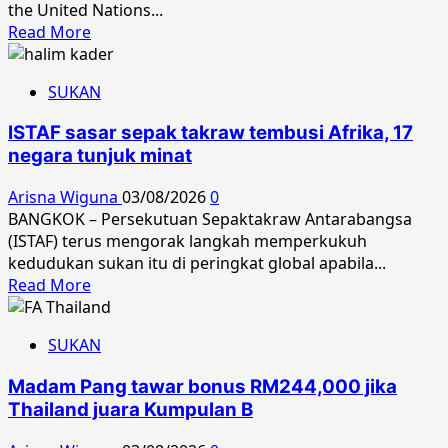
the United Nations...
Read
Read More
more
about
SUKAN
MAPIM
urges
ISTAF sasar sepak takraw tembusi Afrika, 17
UN
negara tunjuk minat
to
step
Arisna Wiguna
03/08/2026
0
up
BANGKOK – Persekutuan Sepaktakraw Antarabangsa
action
(ISTAF) terus mengorak langkah memperkukuh
on
kedudukan sukan itu di peringkat global apabila...
Kashmir
Read
Read More
more
about
SUKAN
ISTAF
sasar
Madam Pang tawar bonus RM244,000 jika
sepak
Thailand juara Kumpulan B
takraw
tembusi