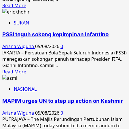
Read
Read More
more
about
SUKAN
Pinda
pusingan
PSSI teguh sokong kepimpinan Infantino
ARRC
Sepang
Arisna Wiguna
05/08/2026
0
ke
JAKARTA – Persatuan Bola Sepak Seluruh Indonesia (PSSI)
awal
menegaskan sokongan penuh terhadap Presiden FIFA,
September
Gianni Infantino, sambil...
Read
Read More
more
about
NASIONAL
PSSI
teguh
MAPIM urges UN to step up action on Kashmir
sokong
kepimpinan
Arisna Wiguna
05/08/2026
0
Infantino
PUTRAJAYA – The Majlis Perundingan Pertubuhan Islam
Malaysia (MAPIM) today submitted a memorandum to