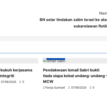
Next
BN selar tindakan zalim Israel ke ata
sukarelawan flotil
NASIONAL
rkukuh kerjasama
Pendakwaan Ismail Sabri bukti
ntegriti
tiada siapa kebal undang-undang 
MCW
07/08/2026
0
Panya Isamael
07/08/2026
0