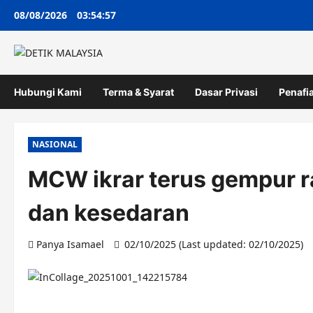
Skip
08/08/2026
03:54:58
to
content
Hubungi Kami
Terma & Syarat
Dasar Privasi
Penafi
NASIONAL
MCW ikrar terus gempur r
dan kesedaran
Panya Isamael
02/10/2025 (Last updated: 02/10/2025)