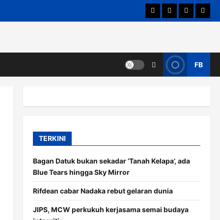
Hubungi Kami
Terma & Syarat
Dasar Privas
Penafi
FB
TERKINI
Bagan Datuk bukan sekadar ‘Tanah Kelapa’, ada
Blue Tears hingga Sky Mirror
Rifdean cabar Nadaka rebut gelaran dunia
JIPS, MCW perkukuh kerjasama semai budaya