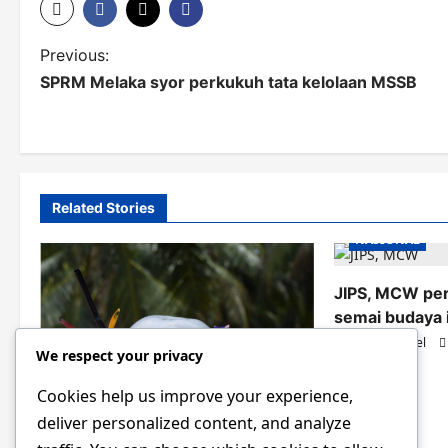
P
Previous:
SPRM Melaka syor perkukuh tata kelolaan MSSB
o
s
t
n
Related Stories
a
NASIONAL
v
JIPS, MCW pe
i
semai budaya i
g
Panya Isamael
We respect your privacy
a
Cookies help us improve your experience,
NASIONAL
PELBAGAI
t
deliver personalized content, and analyze