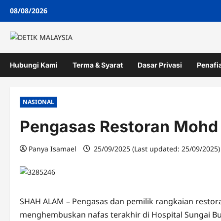
Skip
08/08/2026
to
content
Hubungi Kami
Terma & Syarat
Dasar Privasi
Penafi
NASIONAL
Pengasas Restoran Mohd 
Panya Isamael
25/09/2025 (Last updated: 25/09/2025
SHAH ALAM – Pengasas dan pemilik rangkaian resto
menghembuskan nafas terakhir di Hospital Sungai B