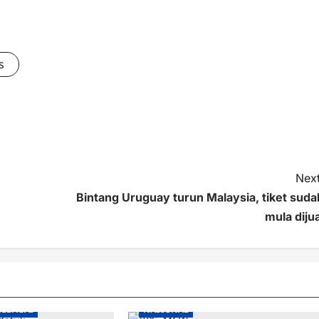
s
Next
Bintang Uruguay turun Malaysia, tiket suda
mula dijua
ELBAGAI
NASIONAL