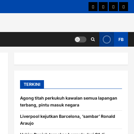
Hubungi Kami
Terma & Syarat
Dasar Privas
Penafi
FB
TERKINI
Agong titah perkukuh kawalan semua lapangan
terbang, pintu masuk negara
Liverpool kejutkan Barcelona, ‘sambar’ Ronald
Araujo