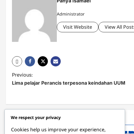
Panya Isamael
Administrator
Visit Website
View All Post
P
Previous:
Lima pelajar Perancis terpesona keindahan UUM
o
s
t
We respect your privacy
n
Related Stories
a
Cookies help us improve your experience,
NASIONAL
NASIONAL
P