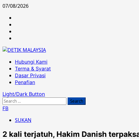
Skip
07/08/2026
to
Hubungi
content
Kami
Terma
&
Dasar
Syarat
Privasi
Penafian
Primary
Hubungi Kami
Menu
Terma & Syarat
Dasar Privasi
Penafian
Light/Dark Button
Search
for:
FB
SUKAN
2 kali terjatuh, Hakim Danish terpaks