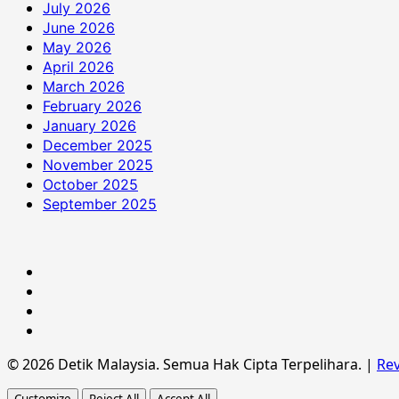
July 2026
June 2026
May 2026
April 2026
March 2026
February 2026
January 2026
December 2025
November 2025
October 2025
September 2025
Hubungi
Kami
Terma
&
Dasar
Syarat
Privasi
Penafian
© 2026 Detik Malaysia. Semua Hak Cipta Terpelihara.
|
Re