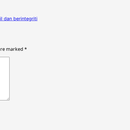
il dan berintegriti
 are marked
*