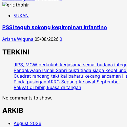
SUKAN
PSSI teguh sokong kepimpinan Infantino
Arisna Wiguna
05/08/2026
0
TERKINI
JIPS, MCW perkukuh kerjasama semai budaya integri
Pendakwaan Ismail Sabri bukti tiada siapa kebal 
Cuadrat rancang taktikal baharu kekang ancaman H
Pinda pusingan ARRC Sepang ke awal September
Rakyat di bibir, kuasa di tangan
No comments to show.
ARKIB
August 2026