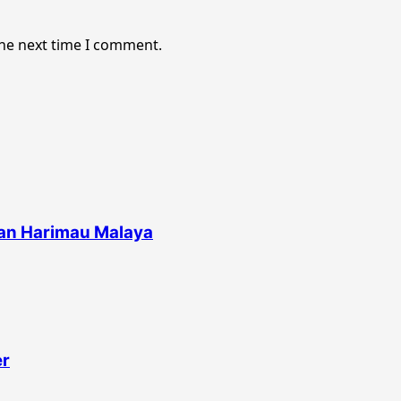
the next time I comment.
man Harimau Malaya
er