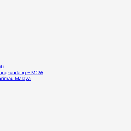
ti
undang-undang – MCW
arimau Malaya