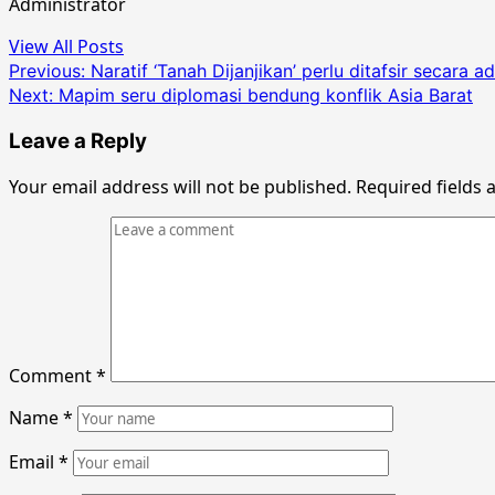
Administrator
View All Posts
Post
Previous:
Naratif ‘Tanah Dijanjikan’ perlu ditafsir secara ad
Next:
Mapim seru diplomasi bendung konflik Asia Barat
navigation
Leave a Reply
Your email address will not be published.
Required fields
Comment
*
Name
*
Email
*