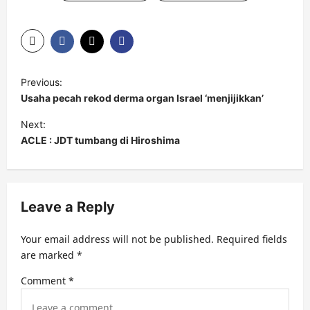
P
Previous:
o
Usaha pecah rekod derma organ Israel ‘menjijikkan’
s
Next:
t
ACLE : JDT tumbang di Hiroshima
n
a
v
Leave a Reply
i
Your email address will not be published.
Required fields
g
are marked
*
a
Comment
*
t
i