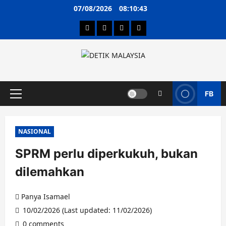
Skip
07/08/2026
08:10:43
to
content
Hubungi Kami
Terma & Syarat
Dasar Privasi
Penafian
FB
Primary
Menu
NASIONAL
SPRM perlu diperkukuh, bukan
dilemahkan
Panya Isamael
10/02/2026 (Last updated: 11/02/2026)
0 comments