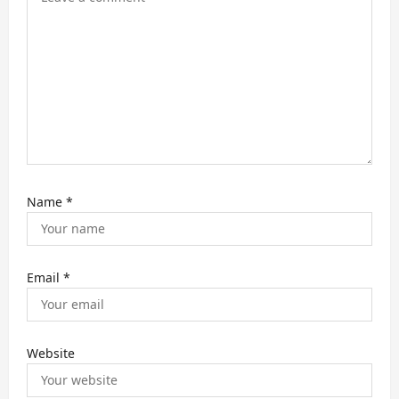
o
n
Name
*
Email
*
Website