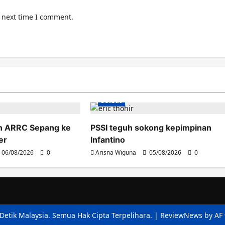
e next time I comment.
SUKAN
an ARRC Sepang ke
PSSI teguh sokong kepimpinan
er
Infantino
06/08/2026
0
Arisna Wiguna
05/08/2026
0
Detik Malaysia. Semua Hak Cipta Terpelihara.
|
ReviewNews
by AF