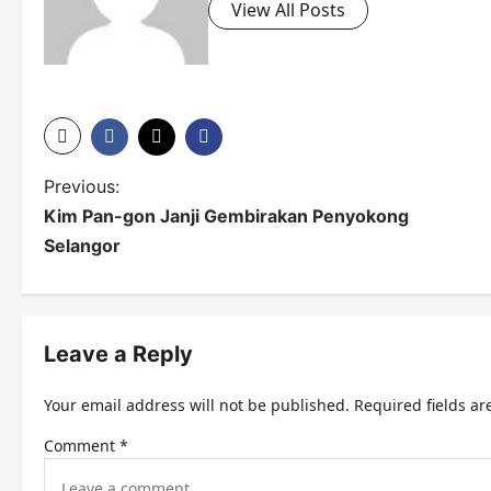
View All Posts
P
Previous:
Kim Pan-gon Janji Gembirakan Penyokong
o
Selangor
s
t
n
Leave a Reply
a
Your email address will not be published.
Required fields a
v
Comment
*
i