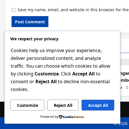
Save my name, email, and website in this browser for th
We respect your privacy
Related Stories
Cookies help us improve your experience,
deliver personalized content, and analyze
SUKAN
SUKAN
traffic. You can choose which cookies to allow
Cuadrat rancang taktikal baharu
Pinda pusing
by clicking
Customize
. Click
Accept All
to
kekang ancaman Harimau Malaya
awal Septemb
consent or
Reject All
to decline non-essential
Solomon
07/08/2026
0
Arisna Wiguna
cookies.
Customize
Reject All
Accept All
Powered by
© 2026 