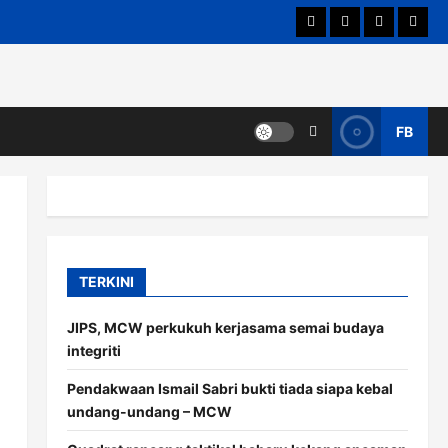
Hubungi Kami
Terma & Syarat
Dasar Privas
Penafi
FB
TERKINI
JIPS, MCW perkukuh kerjasama semai budaya
integriti
Pendakwaan Ismail Sabri bukti tiada siapa kebal
undang-undang – MCW