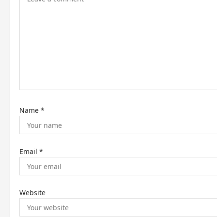
g
a
t
i
o
n
Name
*
Email
*
Website