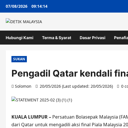
Skip
07/08/2026
09:14:14
to
content
Hubungi Kami
Terma & Syarat
Dasar Privasi
Penafi
SUKAN
Pengadil Qatar kendali fin
Solomon
20/05/2026 (Last updated: 20/05/2026)
0 
KUALA LUMPUR –
Persatuan Bolasepak Malaysia (
dari Qatar untuk mengadili aksi final Piala Malaysia