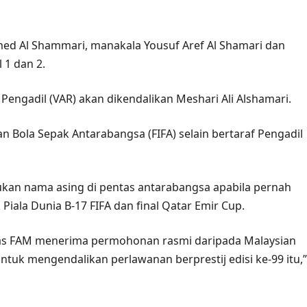
d Al Shammari, manakala Yousuf Aref Al Shamari dan
 1 dan 2.
Pengadil (VAR) akan dikendalikan Meshari Ali Alshamari.
 Bola Sepak Antarabangsa (FIFA) selain bertaraf Pengadil
an nama asing di pentas antarabangsa apabila pernah
ala Dunia B-17 FIFA dan final Qatar Emir Cup.
lepas FAM menerima permohonan rasmi daripada Malaysian
untuk mengendalikan perlawanan berprestij edisi ke-99 itu,”