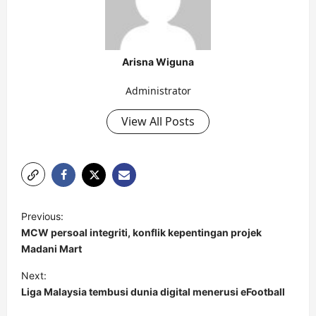
Arisna Wiguna
Administrator
View All Posts
P
Previous:
o
MCW persoal integriti, konflik kepentingan projek
s
Madani Mart
t
Next:
Liga Malaysia tembusi dunia digital menerusi eFootball
n