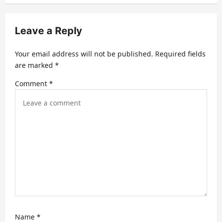
a
v
Leave a Reply
i
g
Your email address will not be published.
Required fields
a
are marked
*
t
Comment
*
i
o
n
Name
*