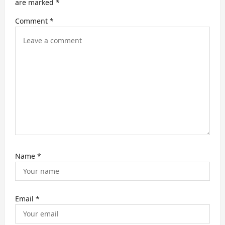
t
are marked
*
i
Comment
*
o
n
Name
*
Email
*