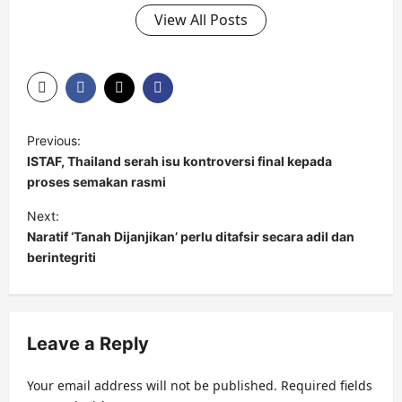
View All Posts
P
Previous:
o
ISTAF, Thailand serah isu kontroversi final kepada
s
proses semakan rasmi
t
Next:
Naratif ‘Tanah Dijanjikan’ perlu ditafsir secara adil dan
n
berintegriti
a
v
i
Leave a Reply
g
a
Your email address will not be published.
Required fields