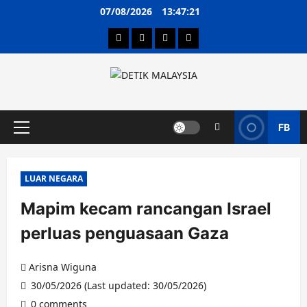
Skip
07/08/2026
13:47:21
to
content
Hubungi Kami
Terma & Syarat
Dasar Privasi
Penafian
FB
Primary
Menu
LUAR NEGARA
Mapim kecam rancangan Israel
perluas penguasaan Gaza
Arisna Wiguna
30/05/2026 (Last updated: 30/05/2026)
0 comments