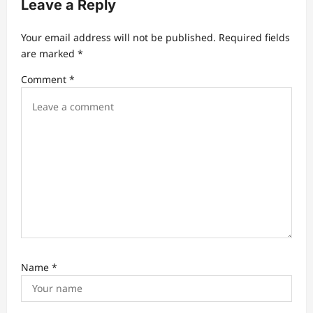
Leave a Reply
i
g
Your email address will not be published.
Required fields
a
are marked
*
t
Comment
*
i
o
n
Name
*