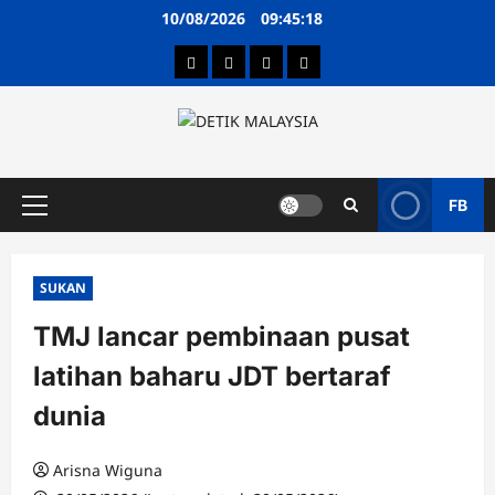
Skip
10/08/2026
09:45:18
to
content
Hubungi Kami
Terma & Syarat
Dasar Privasi
Penafian
FB
Primary
Menu
SUKAN
TMJ lancar pembinaan pusat
latihan baharu JDT bertaraf
dunia
Arisna Wiguna