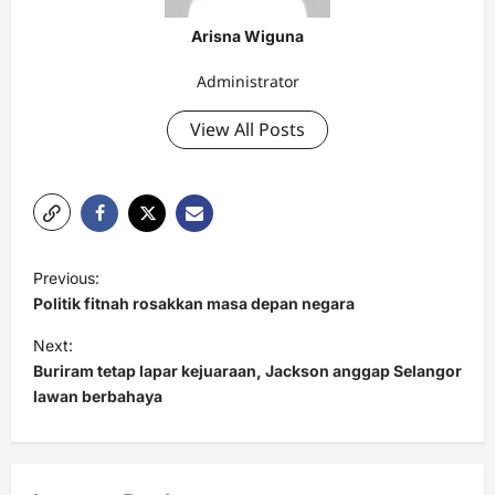
Arisna Wiguna
Administrator
View All Posts
P
Previous:
o
Politik fitnah rosakkan masa depan negara
s
Next:
t
Buriram tetap lapar kejuaraan, Jackson anggap Selangor
lawan berbahaya
n
a
v