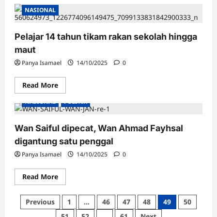
KPM
NASIONAL
zahir
takziah,
tubuh
jawatankuasa
Pelajar 14 tahun tikam rakan sekolah hingga
khas
siasat
maut
pelajar
ditikam
Panya Isamael
14/10/2025
0
Read
Read More
more
about
NASIONAL
POLITIK
Pelajar
14
tahun
tikam
Wan Saiful dipecat, Wan Ahmad Fayhsal
rakan
sekolah
digantung satu penggal
hingga
maut
Panya Isamael
14/10/2025
0
Read
Read More
more
about
Wan
Posts
Previous
1
…
46
47
48
49
50
Saiful
dipecat,
pagination
51
52
…
61
Next
Wan