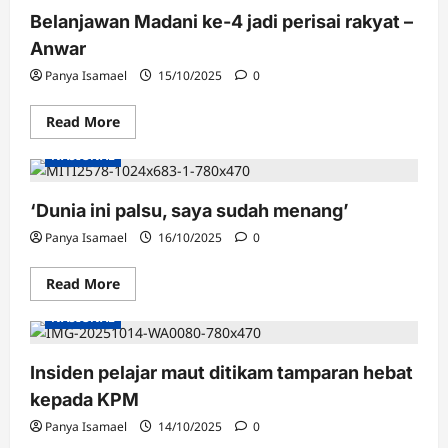
tidak
Belanjawan Madani ke-4 jadi perisai rakyat –
pernah
dihapuskan
Anwar
Panya Isamael
15/10/2025
0
Read
Read More
more
about
NASIONAL
Belanjawan
Madani
ke-
4
‘Dunia ini palsu, saya sudah menang’
jadi
perisai
Panya Isamael
16/10/2025
0
rakyat
–
Anwar
Read
Read More
more
about
NASIONAL
‘Dunia
ini
palsu,
saya
Insiden pelajar maut ditikam tamparan hebat
sudah
menang’
kepada KPM
Panya Isamael
14/10/2025
0