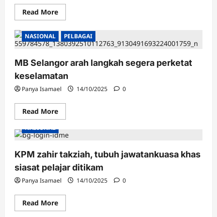
Read
Read More
more
about
Insiden
NASIONAL
PELBAGAI
pelajar
maut
ditikam
tamparan
MB Selangor arah langkah segera perketat
hebat
kepada
keselamatan
KPM
Panya Isamael
14/10/2025
0
Read
Read More
more
about
NASIONAL
MB
Selangor
arah
langkah
KPM zahir takziah, tubuh jawatankuasa khas
segera
perketat
siasat pelajar ditikam
keselamatan
Panya Isamael
14/10/2025
0
Read
Read More
more
about