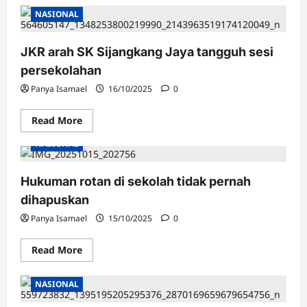
Fadhlina
NASIONAL
tinjau
sekolah
rosak
dilanda
JKR arah SK Sijangkang Jaya tangguh sesi
ribut
di
persekolahan
Sijangkang
Panya Isamael
16/10/2025
0
Read
Read More
more
about
NASIONAL
JKR
arah
SK
Sijangkang
Hukuman rotan di sekolah tidak pernah
Jaya
tangguh
dihapuskan
sesi
persekolahan
Panya Isamael
15/10/2025
0
Read
Read More
more
about
Hukuman
NASIONAL
rotan
di
sekolah