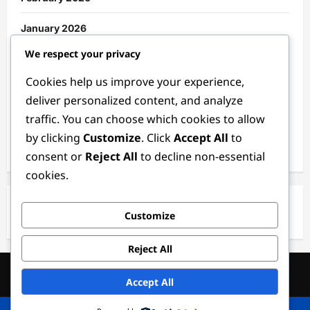
January 2026
We respect your privacy
December 2025
Cookies help us improve your experience,
November 2025
deliver personalized content, and analyze
traffic. You can choose which cookies to allow
October 2025
by clicking
Customize
. Click
Accept All
to
September 2025
consent or
Reject All
to decline non-essential
cookies.
Customize
Reject All
Hubungi Kami
Terma & Syarat
Dasar Privasi
Penafian
Accept All