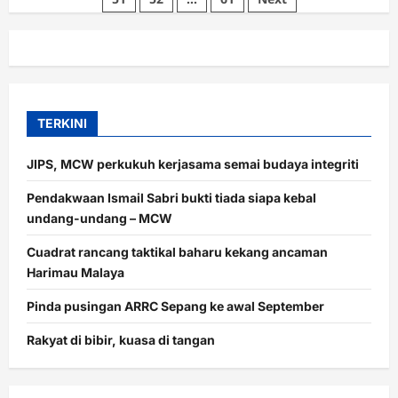
Ahmad
Fayhsal
digantung
satu
penggal
TERKINI
JIPS, MCW perkukuh kerjasama semai budaya integriti
Pendakwaan Ismail Sabri bukti tiada siapa kebal
undang-undang – MCW
Cuadrat rancang taktikal baharu kekang ancaman
Harimau Malaya
Pinda pusingan ARRC Sepang ke awal September
Rakyat di bibir, kuasa di tangan