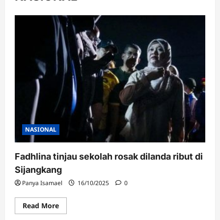
NASIONAL
Fadhlina tinjau sekolah rosak dilanda ribut di
Sijangkang
Panya Isamael
16/10/2025
0
Read
Read More
more
about